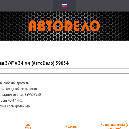
ая 3/4" A 34 мм (АвтоDело) 39034
й рабочий профиль.
дом холодной штамповки.
анадиевая сталь CrV50BV30.
ости 45-47 HRC.
озии хромированием.
Розничная цена (с
Кол-во:
налогом)