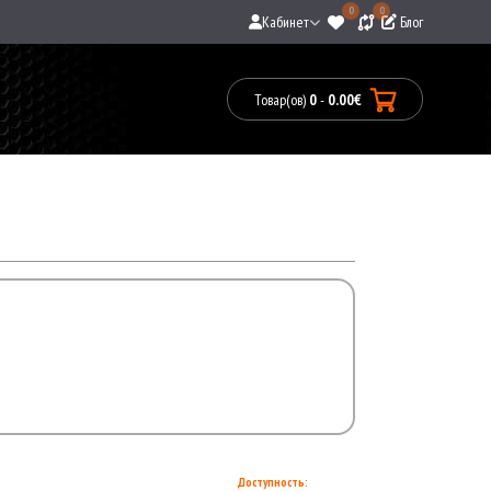
0
0
Кабинет
Блог
Товар(ов)
0
-
0.00€
Товары:
0(0.00€)
Доступность: