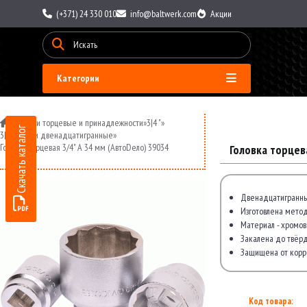
(+371) 24 330 010
info@baltwerk.com
Акции
Категории
»
Головки торцевые и принадлежности
»
3|4 "
»
Скачать каталог
3|4 головки двенадцатигранные
»
Головка торцевая 3/4" A 34 мм (АвтоDело) 39034
Головка торцев
Двенадцатигранны
Изготовлена мето
Материал - хромов
Закалена до твёрд
Защищена от корр
Код товара: