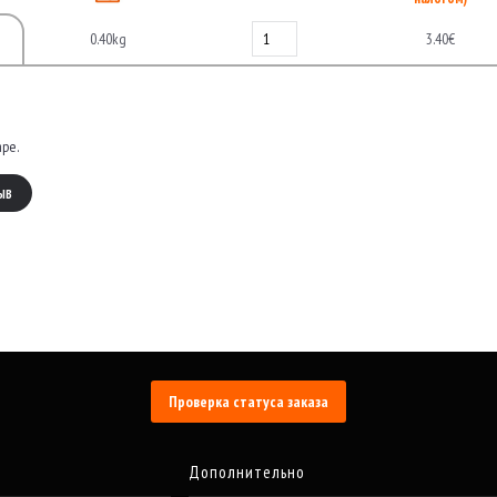
0.40kg
3.40€
аре.
ЫВ
Проверка статуса заказа
Дополнительно