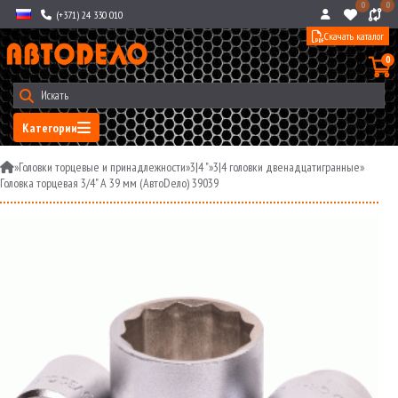
0
0
(+371) 24 330 010
Скачать каталог
0
Категории
»
Головки торцевые и принадлежности
»
3|4 "
»
3|4 головки двенадцатигранные
»
Головка торцевая 3/4" A 39 мм (АвтоDело) 39039