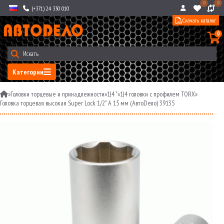
0
0
(+371) 24 330 010
Скачать каталог
0
Категории
»
Головки торцевые и принадлежности
»
1|4 "
»
1|4 головки с профилем TORX
»
Головка торцевая высокая Super Lock 1/2" A 15 мм (АвтоDело) 39135