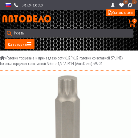
0
0
(+371) 24 330 010
Скачать каталог
0
Категории
»
Головки торцевые и принадлежности
»
1|2 "
»
1|2 головки со вставкой SPLINE
»
Головка торцевая со вставкой Spline 1/2" A М14 (АвтоDело) 39204