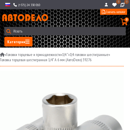
0
0
(+371) 24 330 010
Скачать каталог
0
Категории
»
Головки торцевые и принадлежности
»
1|4 "
»
1|4 головки шестигранные
»
Головка торцевая шестигранная 1/4" A 6 мм (АвтоDело) 39276