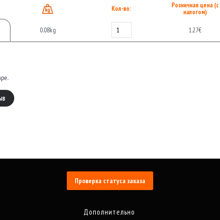
Розничная цена (с
Кол-во:
налогом)
0.08kg
1.27€
аре.
ЫВ
Проверка статуса заказа
Дополнительно