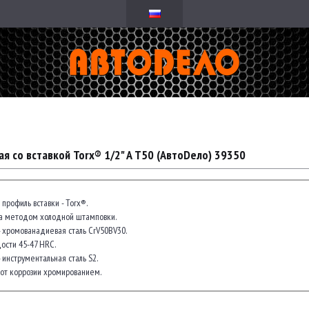
ая со вставкой Torx® 1/2" A Т50 (АвтоDело) 39350
профиль вставки - Torx®.
на методом холодной штамповки.
- хромованадиевая сталь CrV50BV30.
ости 45-47 HRC.
 инструментальная сталь S2.
от коррозии хромированием.