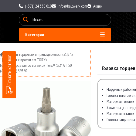
(+371) 24 330 010
info@baltwerk.com
Акции
Категории
»
Головки торцевые и принадлежности
»
1|2 "
»
Скачать каталог
1|2 головки с профилем TORX
»
Головка торцевая со вставкой Torx® 1/2" A Т50
Головка торцев
(АвтоDело) 39350
Наружный рабочий 
Головка изготовле
Материал головки 
Закалена до твёрд
Материал вставки -
Головка защищена 