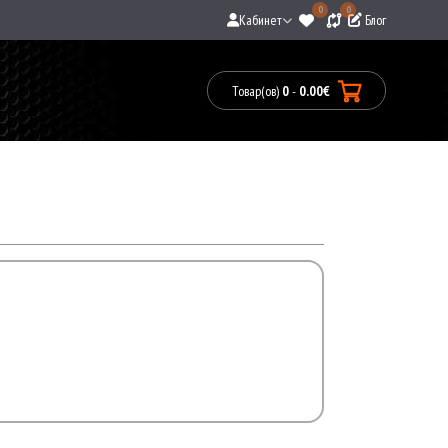
0
0
Кабинет
Блог
Товар(ов)
0
-
0.00€
Товары:
0(0.00€)