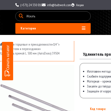
(+371) 24 330 010
info@baltwerk.com
Акции
Категории
»
Головки торцевые и принадлежности
»
1|4 "
»
Скачать каталог
1|4 удлинители и переходники
»
Удлинитель прямой L 500 мм (АвтоDело) 39504
Удлинитель пря
Изготовлен метод
Снабжён подпруж
Материал – хромов
Закалён до твёрдо
Защищён от корро
Код товара: