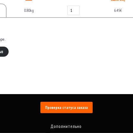
0.80kg
6.45€
аре.
ЫВ
Проверка статуса заказа
Дополнительно