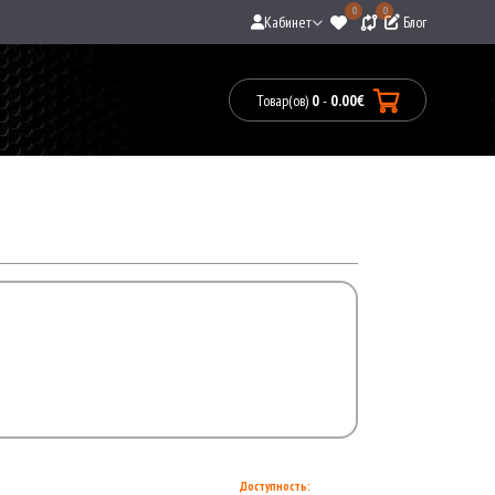
0
0
Кабинет
Блог
Товар(ов)
0
-
0.00€
Товары:
0(0.00€)
Доступность: