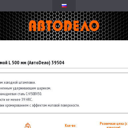
мой L 500 мм (АвтоDело) 39504
ом холодной штамповки.
иненным удерживающим шариком.
анадиевая сталь CrV50BV30.
сти не менее 39 HRC.
зии хромированием с эффектом матовой поверхности.
Розничная цена (с
Кол-во:
налогом)