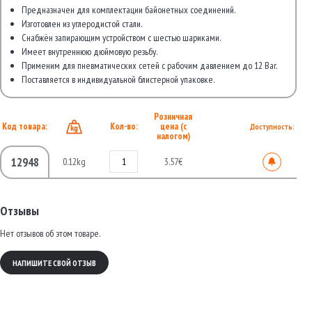
Предназначен для комплектации байонетных соединений.
Изготовлен из углеродистой стали.
Снабжён запирающим устройством с шестью шариками.
Имеет внутреннюю дюймовую резьбу.
Применим для пневматических сетей с рабочим давлением до 12 Bar.
Поставляется в индивидуальной блистерной упаковке.
Розничная
Код товара:
Кол-во:
цена (с
Доступность:
налогом)
12948
0.12kg
3.57€
Отзывы
Нет отзывов об этом товаре.
НАПИШИТЕ СВОЙ ОТЗЫВ