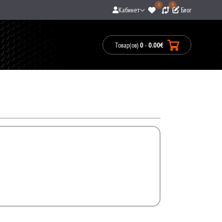
0
0
Кабинет
Блог
Товар(ов)
0
-
0.00€
Товары:
0(0.00€)