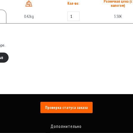
Розничная цена (с
Кол-во:
налогом)
0.42kg
3.50€
аре.
ЫВ
Проверка статуса заказа
Дополнительно