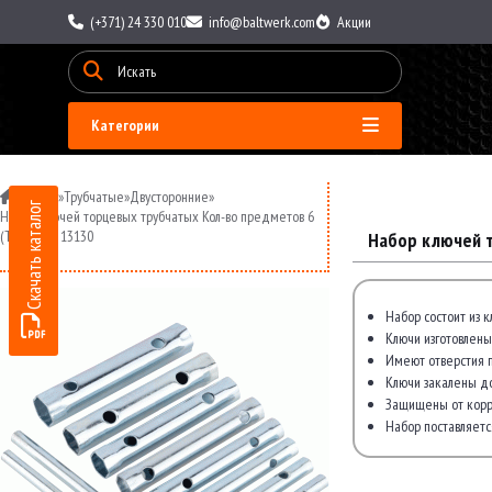
(+371) 24 330 010
info@baltwerk.com
Акции
Категории
»
Ключи
»
Трубчатые
»
Двусторонние
»
Скачать каталог
Набор ключей торцевых трубчатых Кол-во предметов 6
(ТЕХМАШ) 13130
Набор ключей 
Набор состоит из 
Ключи изготовлены
Имеют отверстия п
Ключи закалены д
Защищены от корр
Набор поставляетс