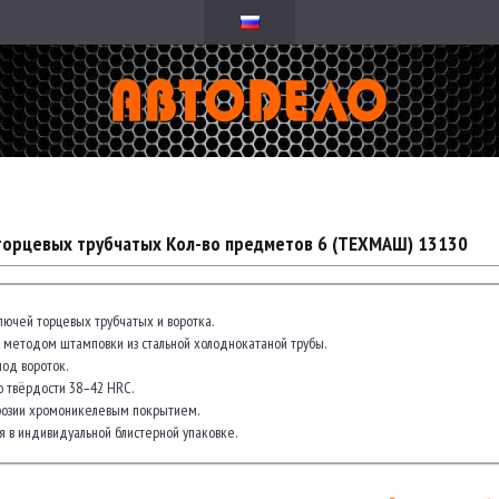
торцевых трубчатых Кол-во предметов 6 (ТЕХМАШ) 13130
ключей торцевых трубчатых и воротка.
 методом штамповки из стальной холоднокатаной трубы.
од вороток.
о твёрдости 38–42 HRC.
озии хромоникелевым покрытием.
я в индивидуальной блистерной упаковке.