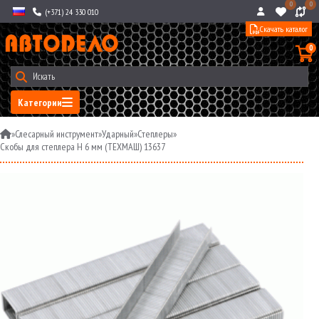
0
0
(+371) 24 330 010
Скачать каталог
0
Категории
»
Слесарный инструмент
»
Ударный
»
Степлеры
»
Скобы для степлера H 6 мм (ТЕХМАШ) 13637