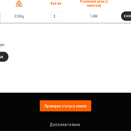
Розничная цена (с
Кол-во:
налогом)
0.30kg
3.48€
В КО
аре.
ЫВ
Проверка статуса заказа
Дополнительно