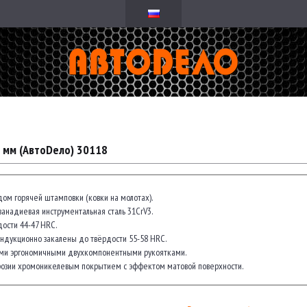
 мм (АвтоDело) 30118
ом горячей штамповки (ковки на молотах).
анадиевая инструментальная сталь 31CrV3.
ости 44-47 HRC.
ндукционно закалены до твёрдости 55-58 HRC.
и эргономичными двухкомпонентными рукоятками.
озии хромоникелевым покрытием с эффектом матовой поверхности.