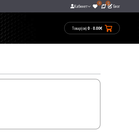
0
0
Кабинет
Блог
Товар(ов)
0
-
0.00€
Товары:
0(0.00€)