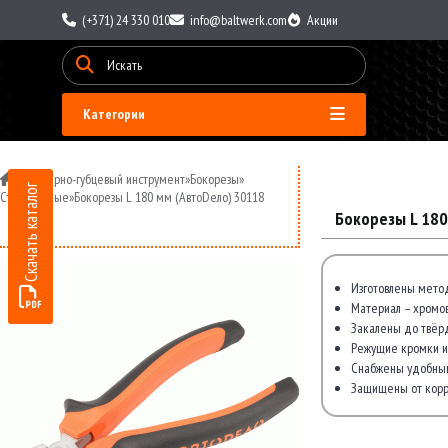
(+371) 24 330 010
info@baltwerk.com
Акции
Категории
»
Шарнирно-губцевый инструмент
»
Бокорезы
»
Скачать каталог
Стандартные
»
Бокорезы L 180 мм (АвтоDело) 30118
Бокорезы L 180
Изготовлены метод
Материал – хромов
Закалены до твёрд
Режущие кромки и
Снабжены удобным
Защищены от корр