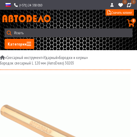
0
0
(+371) 24 330 010
Скачать каталог
0
Категории
»
Слесарный инструмент
»
Ударный
»
Бородки и керны
»
Бородок слесарный L 120 мм (АвтоDело) 30203