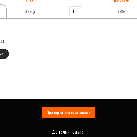
налогом)
0.33kg
3.86€
аре.
ЫВ
Проверка статуса заказа
Дополнительно