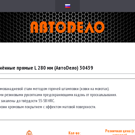
нённые прямые L 280 мм (АвтоDело) 30439
омованадиевой стали методом горячей штамповки (ковки на молотах).
и резиновыми рукоятками предохраняющими ладонь от проскальзывания.
 закалены до твёрдости 55-58 HRC.
озии хромовым покрытием с эффектом матовой поверхности.
Розничная цена (с
Кол-во: