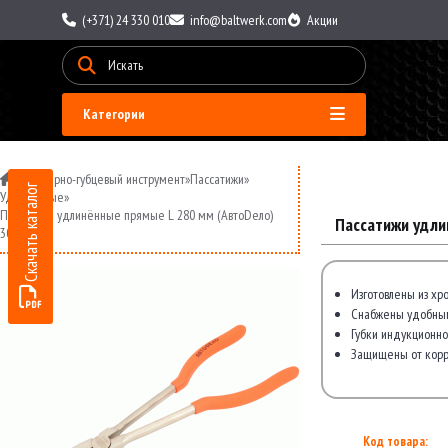
(+371) 24 330 010
info@baltwerk.com
Акции
Категории
»
Шарнирно-губцевый инструмент
»
Пассатижи
»
Скачать каталог
Удлинённые
»
Пассатижи удлинённые прямые L 280 мм (АвтоDело)
Пассатижи удли
30439
Изготовлены из хр
Снабжены удобным
Губки индукционно
Защищены от корр
Код товара: