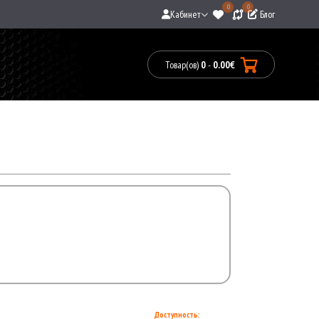
0
0
Кабинет
Блог
Товар(ов)
0
-
0.00€
Товары:
0(0.00€)
Доступность: