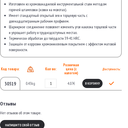
Изготовлен из хромованадиевой инструментальной стали методом
горячей штамповки (ковки на молотах).
Имеет стандартный открытый зев и торцевую часть с
двенадцатигранным рабочим профилем.
Шарнирное соединение позволяет изменять угол наклона торцевой части
и упрощает работу в труднодоступных местах.
Термически обработан до твёрдости 39-41 HRC.
Защищён от коррозии хромоникелевым покрытием с эффектом матовой
поверхности.
Розничная
Код товара:
Кол-во:
цена (с
Доступность:
налогом)
30519
0.43kg
4.07€
В КОРЗИНУ
Отзывы
Нет отзывов об этом товаре.
НАПИШИТЕ СВОЙ ОТЗЫВ