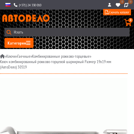
0
0
(+371) 24 330 010
Скачать каталог
0
Категории
»
Ключи
»
Гаечные
»
Комбинированные рожково-торцевые
»
Ключ комбинированный рожково-торцевой шарнирный Размер 19х19 мм
(АвтоDело) 30519