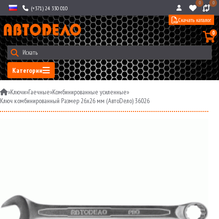
0
0
(+371) 24 330 010
Скачать каталог
0
Категории
»
Ключи
»
Гаечные
»
Комбинированные усиленные
»
Ключ комбинированный Размер 26x26 мм (АвтоDело) 36026