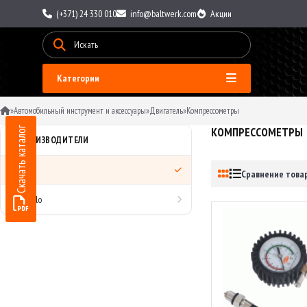
(+371) 24 330 010
info@baltwerk.com
Акции
Категории
»
Автомобильный инструмент и аксессуары
»
Двигатель
»
Компрессометры
Скачать каталог
КОМПРЕССОМЕТРЫ
ПРОИЗВОДИТЕЛИ
Все
Сравнение товар
AvtoDelo