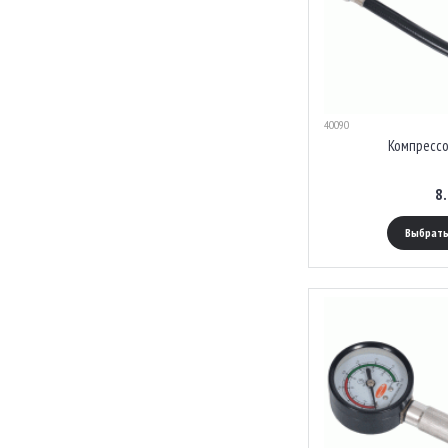
40090
Компрессо
8
Выбрать