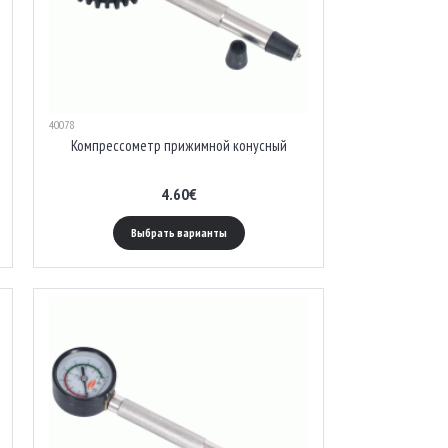
40078
Компрессометр прижимной конусный
4.60€
Выбрать варианты