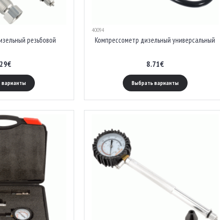
40094
изельный резьбовой
Компрессометр дизельный универсальный
.29€
8.71€
 варианты
Выбрать варианты