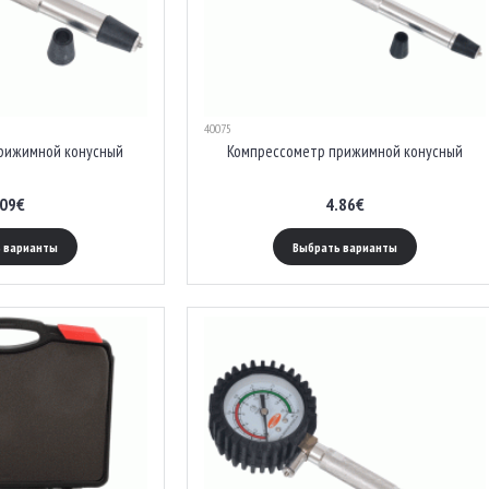
40075
рижимной конусный
Компрессометр прижимной конусный
.09€
4.86€
 варианты
Выбрать варианты