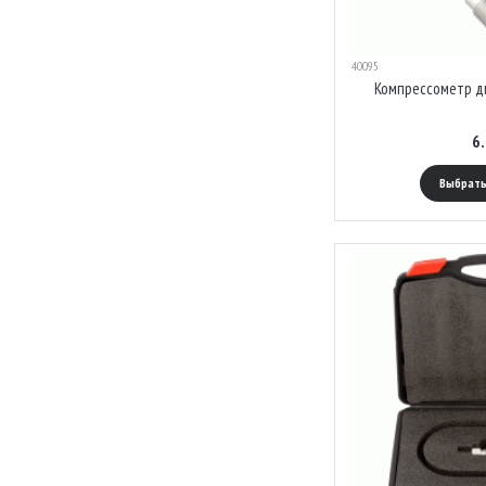
40095
Компрессометр д
6
Выбрать