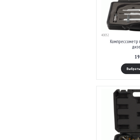
40052
Компрессометр 
диз
19
Выбрать