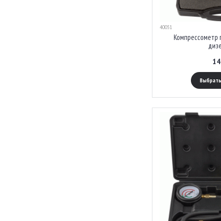
40051
Компрессометр 
диз
14
Выбрать