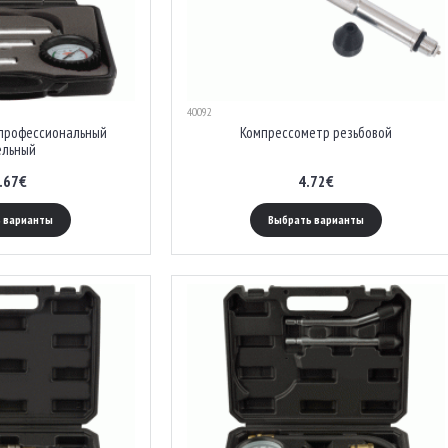
40092
профессиональный
Компрессометр резьбовой
ельный
.67€
4.72€
 варианты
Выбрать варианты