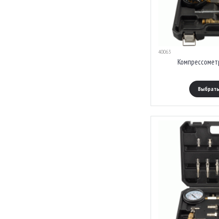
40063
Компрессомет
Выбрать