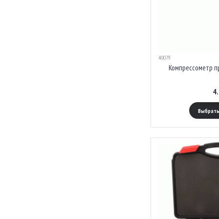
40079
Компрессометр п
4
Выбрать