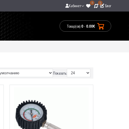
0
0
Кабинет
Блог
Товар(ов)
0
-
0.00€
Товары:
0(0.00€)
Показать: