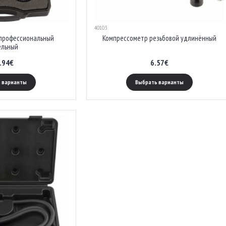
40103
профессиональный
Компрессометр резьбовой удлинённый
ельный
.94€
6.57€
 варианты
Выбрать варианты