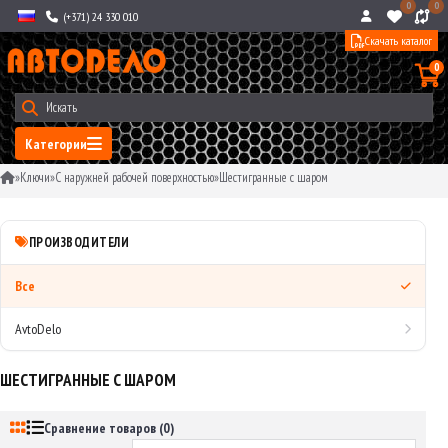
0
0
(+371) 24 330 010
Скачать каталог
0
Категории
»
Ключи
»
С наружней рабочей поверхностью
»
Шестигранные с шаром
ПРОИЗВОДИТЕЛИ
Все
AvtoDelo
ШЕСТИГРАННЫЕ С ШАРОМ
Сравнение товаров (0)