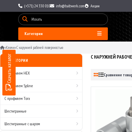
(+371) 24 330 010
info@baltwerk.com
Акции
Категории
»
Ключи
»
С наружней рабочей поверхностью
Скачать каталог
С НАРУЖНЕЙ РАБОЧ
КАТЕГОРИИ
С профилем HEX
Сравнение товар
С профилем Spline
С профилем Torx
Шестигранные
Шестигранные с шаром