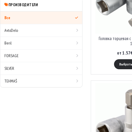
ПРОИЗВОДИТЕЛИ
Все
AvtoDelo
Головка торцевая с
Beril
1
от 1.57
FORSAGE
Выбрать
SILVER
TEHMAŠ