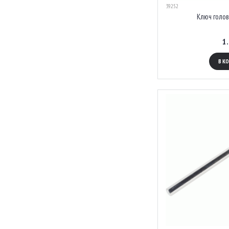
39252
Ключ голов
1
В К