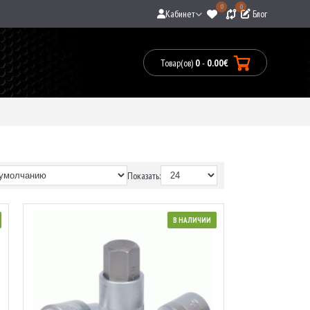
0
0
Кабинет
Блог
Товар(ов)
0
-
0.00€
Товары:
0(0.00€)
Показать:
В НАЛИЧИИ