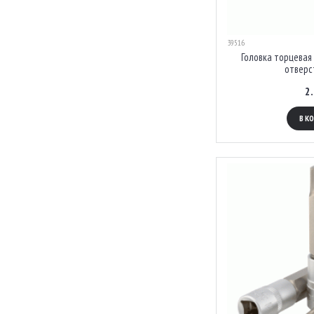
39516
Головка торцевая 
отверс
2
В К