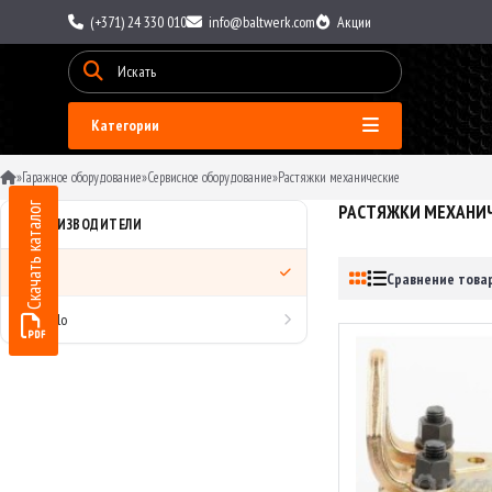
(+371) 24 330 010
info@baltwerk.com
Акции
Категории
»
Гаражное оборудование
»
Сервисное оборудование
»
Растяжки механические
Скачать каталог
РАСТЯЖКИ МЕХАНИ
ПРОИЗВОДИТЕЛИ
Все
Сравнение товар
AvtoDelo