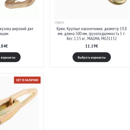
7700191
 кузова широкий две
Крюк. Круглые наконечники, диаметр 19,8
нкции
мм, длина 300 мм, грузоподъемность 3 т.
Вес: 1,15 кг., MAGMA, MG51152
.84€
11.19€
 варианты
Выбрать варианты
НЕТ В НАЛИЧИИ