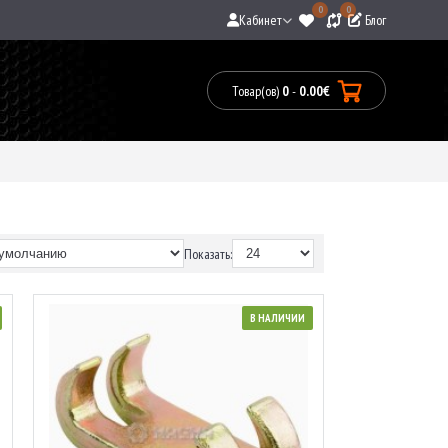
0
0
Кабинет
Блог
Товар(ов)
0
-
0.00€
Товары:
0(0.00€)
Показать:
В НАЛИЧИИ