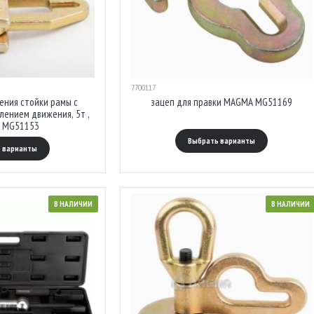
7700117
ения стойки рамы с
зацеп для правки MAGMA MG51169
лением движения, 5т ,
 MG51153
Выбрать варианты
 варианты
В НАЛИЧИИ
В НАЛИЧИИ