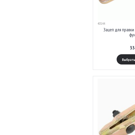
40144
Зацеп для правки
фу
33
Выбрать