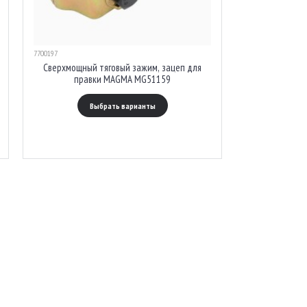
7700197
Сверхмощный тяговый зажим, зацеп для
правки MAGMA MG51159
Выбрать варианты