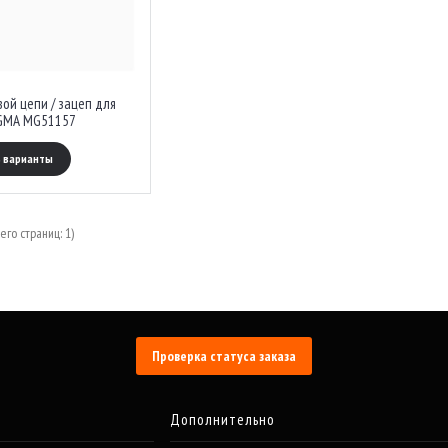
ой цепи / зацеп для
правки MAGMA MG51157
 варианты
его страниц: 1)
Проверка статуса заказа
Дополнительно