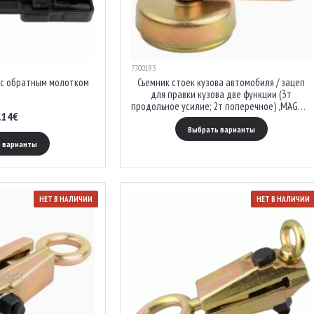
7700193
 с обратным молотком
Съемник стоек кузова автомобиля / зацеп
для правки кузова две функции (3т
продольное усилие; 2т поперечное) ,MAGMA,
.14€
MG51154
Выбрать варианты
 варианты
НЕТ В НАЛИЧИИ
НЕТ В НАЛИЧИИ