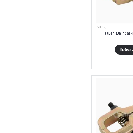
7700199
зацеп для прав
Выбрать