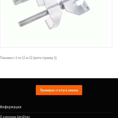
Стяжки пружин с двойным скользящим крюком
от 10.47€ до 18.25€
Выбрать варианты
Показано с 1 по 12 из 12 (всего страниц: 1)
Проверка статуса заказа
Информация
О компании АвтоDело