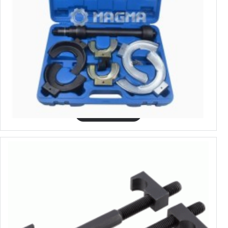
7700099
стяжка пружин ф75-190mm (набор 8пр.(3пары))MAGMA, MG50074
120.99€
Выбрать варианты