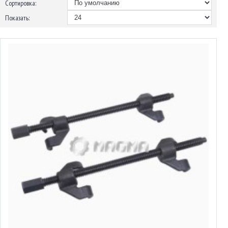
Сортировка:
Показать:
стяжки пружин 270мм (с двойным крюком) MAGMA, MG50078A
от 12.27€ до 14.37€