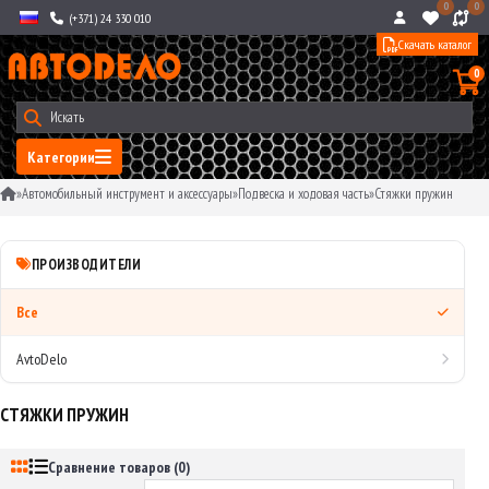
0
0
(+371) 24 330 010
Скачать каталог
0
Категории
»
Автомобильный инструмент и аксессуары
»
Подвеска и ходовая часть
»
Стяжки пружин
ПРОИЗВОДИТЕЛИ
Все
AvtoDelo
СТЯЖКИ ПРУЖИН
Сравнение товаров (0)