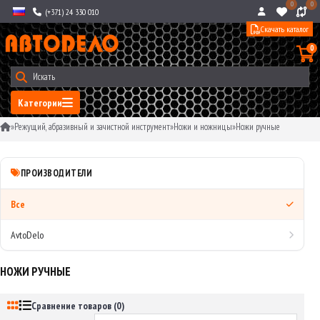
0
0
(+371) 24 330 010
Скачать каталог
0
Категории
»
Режущий, абразивный и зачистной инструмент
»
Ножи и ножницы
»
Ножи ручные
ПРОИЗВОДИТЕЛИ
Все
AvtoDelo
НОЖИ РУЧНЫЕ
Сравнение товаров (0)