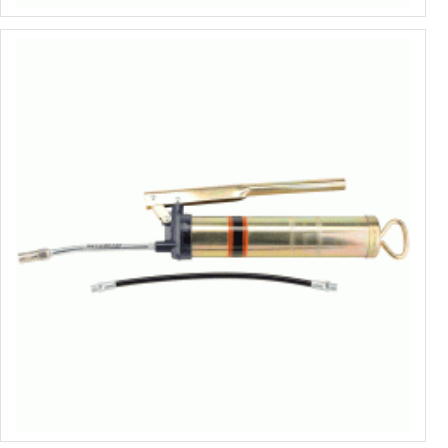
Шприц рычажно-плунжерный
от 4.50€ до 6.72€
Выбрать варианты