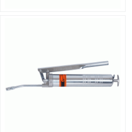
Выбрать варианты
Шприц рычажно-плунжерный
от 13.35€ до 14.12€
Выбрать варианты