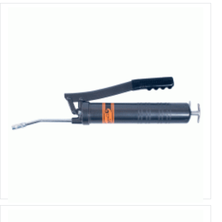
42028
Шприц рычажно-плунжерный
Выбрать варианты