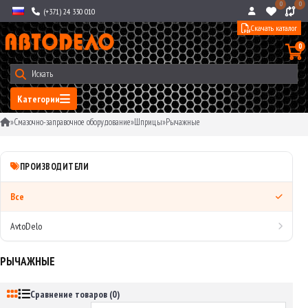
0
0
(+371) 24 330 010
Скачать каталог
0
Категории
»
Смазочно-заправочное оборудование
»
Шприцы
»
Рычажные
ПРОИЗВОДИТЕЛИ
Все
AvtoDelo
РЫЧАЖНЫЕ
Сравнение товаров (0)