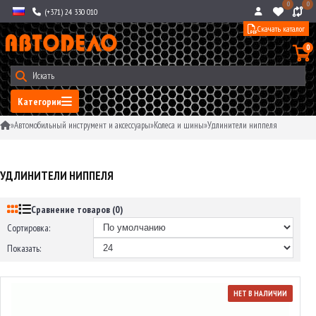
0
0
(+371) 24 330 010
Скачать каталог
0
Категории
»
Автомобильный инструмент и аксессуары
»
Колеса и шины
»
Удлинители ниппеля
УДЛИНИТЕЛИ НИППЕЛЯ
Сравнение товаров (0)
Сортировка:
Показать:
НЕТ В НАЛИЧИИ