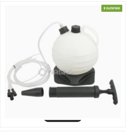
В НАЛИЧИИ
7700128
приспособление для откачки масла и жидкостей 5,5л. ручной .
MAGMA, MG50546
45.12€
Выбрать варианты