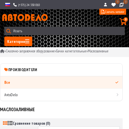
0
0
(+371) 24 330 010
Скачать каталог
0
Категории
»
Смазочно-заправочное оборудование
»
Бачки нагнетательные
»
Маслозаливные
ПРОИЗВОДИТЕЛИ
Все
AvtoDelo
МАСЛОЗАЛИВНЫЕ
Сравнение товаров (0)