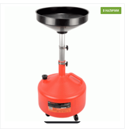
В НАЛИЧИИ
42230
Передвижная маслосборная ёмкость
54.22€
Выбрать варианты