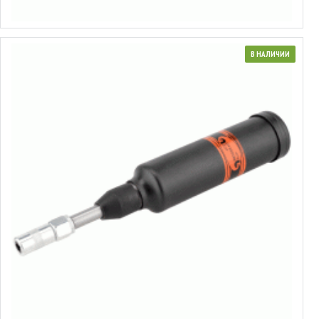
Выбрать варианты
В НАЛИЧИИ
42101
Шприц плунжерный прямой
11.35€
Выбрать варианты