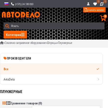
0
0
(+371) 24 330 010
Скачать каталог
0
Категории
»
Смазочно-заправочное оборудование
»
Шприцы
»
Плунжерные
ПРОИЗВОДИТЕЛИ
Все
AvtoDelo
ПЛУНЖЕРНЫЕ
Сравнение товаров (0)