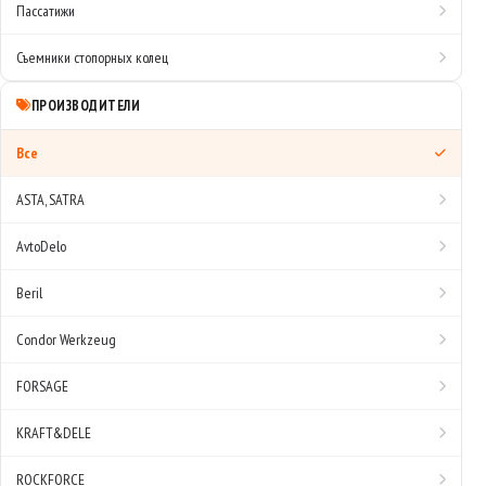
Пассатижи
Съемники стопорных колец
ПРОИЗВОДИТЕЛИ
Все
ASTA, SATRA
AvtoDelo
Beril
Condor Werkzeug
FORSAGE
KRAFT&DELE
ROCKFORCE