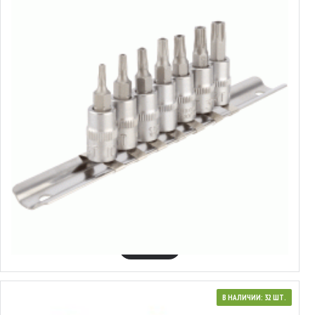
39861
Набор головок торцевых со вставкой Torx® 1/4"
4.03€
В КОРЗИНУ
В НАЛИЧИИ: 32 ШТ.