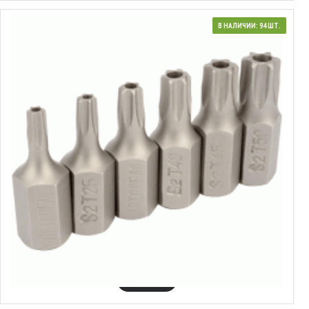
В НАЛИЧИИ: 94 ШТ.
40631
Набор вставок Torx® с отверстием
2.04€
В КОРЗИНУ