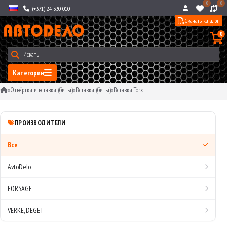
0
0
(+371) 24 330 010
Скачать каталог
0
Категории
»
Отвёртки и вставки (биты)
»
Вставки (биты)
»
Вставки Torx
ПРОИЗВОДИТЕЛИ
Все
AvtoDelo
FORSAGE
VERKE, DEGET