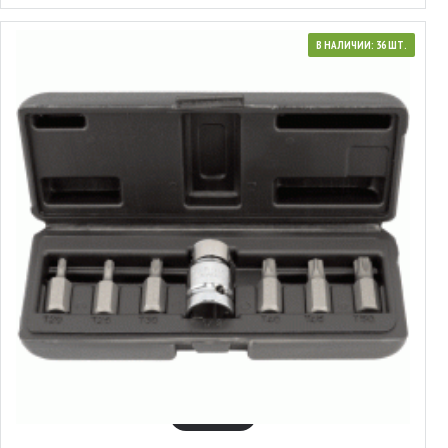
В НАЛИЧИИ: 36 ШТ.
40642
Набор вставок Torx® с отверстием
2.82€
В КОРЗИНУ