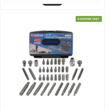
В КОРЗИНУ
В НАЛИЧИИ: 58 ШТ.
3604402
Набор бит с битодержателями 40пр. 10мм (70/35,T20-Е55, H4-Р12,
M5-M12))в мет. Кейсе,Forsage, F-4401NEW
19.63€
В КОРЗИНУ