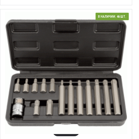
В НАЛИЧИИ: 46 ШТ.
40644
Набор вставок Torx® с отверстием
6.09€
В КОРЗИНУ