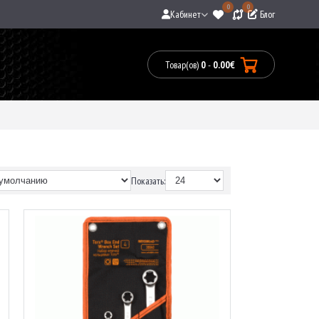
0
0
Кабинет
Блог
Товар(ов)
0
-
0.00€
Товары:
0(0.00€)
Показать: