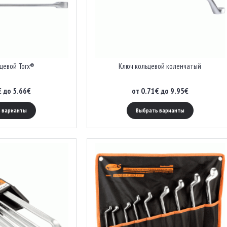
цевой Torx®
Ключ кольцевой коленчатый
€ до 5.66€
от 0.71€ до 9.95€
 варианты
Выбрать варианты