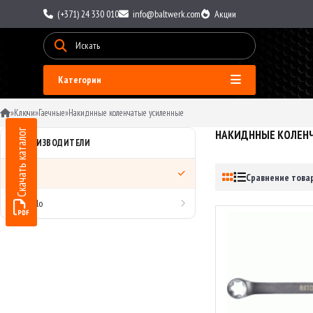
(+371) 24 330 010
info@baltwerk.com
Акции
Категории
»
Ключи
»
Гаечные
»
Накиднные коленчатые усиленные
Скачать каталог
НАКИДННЫЕ КОЛЕН
ПРОИЗВОДИТЕЛИ
Все
Сравнение товар
AvtoDelo