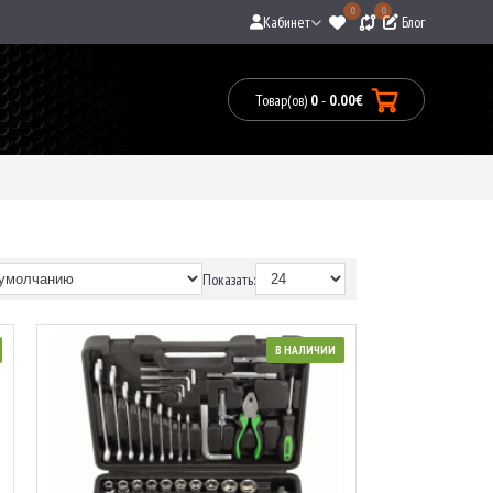
0
0
Кабинет
Блог
Товар(ов)
0
-
0.00€
Товары:
0(0.00€)
Показать:
В НАЛИЧИИ