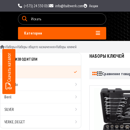
(+371) 24 330 010
info@baltwerk.com
Акции
Категории
»
Наборы
»
Наборы общего назначения
»
Наборы ключей
Скачать каталог
НАБОРЫ КЛЮЧЕЙ
ПРОИЗВОДИТЕЛИ
Все
Сравнение товар
AvtoDelo
Beril
SILVER
VERKE, DEGET