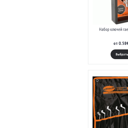
Набор ключей га
от 0.58
Выбрать