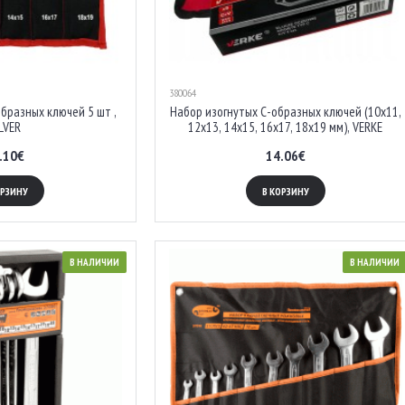
380064
азных ключей 5 шт ,
Набор изогнутых С-образных ключей (10x11,
LVER
12x13, 14x15, 16x17, 18x19 мм), VERKE
.10€
14.06€
ОРЗИНУ
В КОРЗИНУ
В НАЛИЧИИ
В НАЛИЧИИ