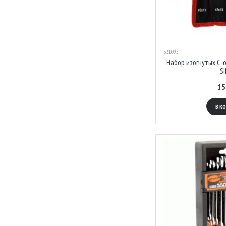
331095
Набор изогнутых С-обр
SI
15
В К