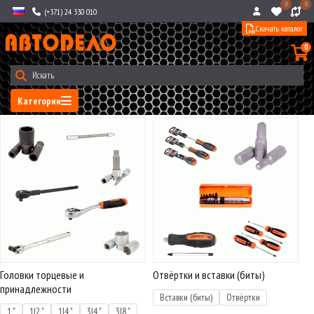
0
0
(+371) 24 330 010
Скачать каталог
0
Категории
Головки торцевые и
Отвёртки и вставки (биты)
принадлежности
Вставки (биты)
Отвёртки
1 "
1|2 "
1|4 "
3|4 "
3|8 "