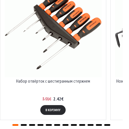
Набор отвёрток с шестигранным стержнем
Нож дл
3.91€
2.42€
В КОРЗИНУ