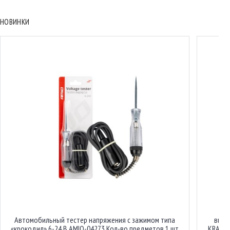
НОВИНКИ
Автомобильный тестер напряжения с зажимом типа
вилк
«крокодил» 6-24 В AMIO-04273 Кол-во предметов 1 шт
KRAFT&