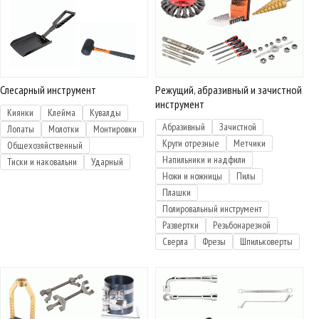
Слесарный инструмент
Режущий, абразивный и зачистной
инструмент
Киянки
Клейма
Кувалды
Абразивный
Зачистной
Лопаты
Молотки
Монтировки
Круги отрезные
Метчики
Общехозяйственный
Напильники и надфили
Тиски и наковальни
Ударный
Ножи и ножницы
Пилы
Плашки
Полировальный инструмент
Развертки
Резьбонарезной
Сверла
Фрезы
Шпильковерты