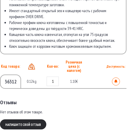
пониженной температуре заготовки.
Имеет стандартный открытый зев и кольцевую часть с рабочим
профилем OVER DRIVE.
Рабочие профили ключа изготовлены с повышенной точностью и
термически доведены до твёрдости 39-41 HRC.
Кольцевая часть ключа коленчатая, отогнутая на угол 75 градусов
относительно плоскости ключа, обеспечивает более удобный монтаж.
Ключ защищён от коррозии матовым хромоникелевым покрытием.
Розничная
Код товара:
Кол-во:
цена (с
Доступность:
налогом)
36312
0.12kg
1.10€
Отзывы
Нет отзывов об этом товаре.
НАПИШИТЕ СВОЙ ОТЗЫВ