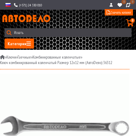
0
0
(+371) 24 330 010
Скачать каталог
0
Категории
»
Ключи
»
Гаечные
»
Комбинированные коленчатые
»
Ключ комбинированный коленчатый Размер 12х12 мм (АвтоDело) 36312