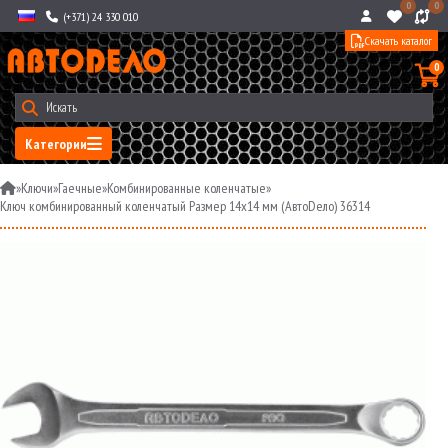
0
0
(+371) 24 330 010
Скачать каталог
0
Категории
»
Ключи
»
Гаечные
»
Комбинированные коленчатые
»
Ключ комбинированный коленчатый Размер 14х14 мм (АвтоDело) 36314