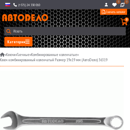
0
0
(+371) 24 330 010
Скачать каталог
0
Категории
»
Ключи
»
Гаечные
»
Комбинированные коленчатые
»
Ключ комбинированный коленчатый Размер 19х19 мм (АвтоDело) 36319