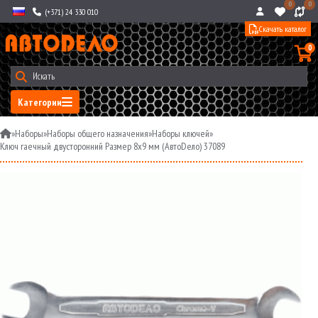
0
0
(+371) 24 330 010
Скачать каталог
0
Категории
»
Наборы
»
Наборы общего назначения
»
Наборы ключей
»
Ключ гаечный двусторонний Размер 8х9 мм (АвтоDело) 37089