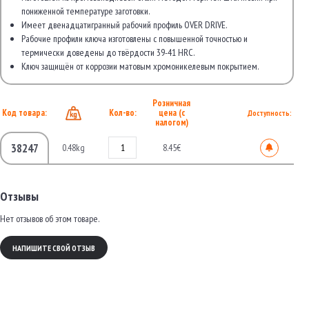
пониженной температуре заготовки.
Имеет двенадцатигранный рабочий профиль OVER DRIVE.
Рабочие профили ключа изготовлены с повышенной точностью и
термически доведены до твёрдости 39-41 HRC.
Ключ защищён от коррозии матовым хромоникелевым покрытием.
Розничная
Код товара:
Кол-во:
цена (с
Доступность:
налогом)
38247
0.48kg
8.45€
Отзывы
Нет отзывов об этом товаре.
НАПИШИТЕ СВОЙ ОТЗЫВ