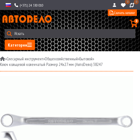
0
0
(+371) 24 330 010
Скачать каталог
0
Категории
»
Слесарный инструмент
»
Общехозяйственный
»
Бытовой
»
Ключ кольцевой коленчатый Размер 24х27 мм (АвтоDело) 38247