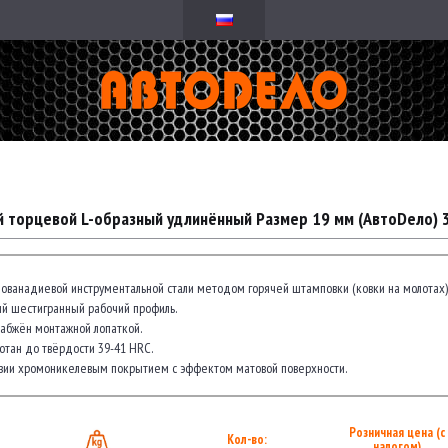
 торцевой L-образный удлинённый Размер 19 мм (АвтоDело) 
мованадиевой инструментальной стали методом горячей штамповки (ковки на молотах)
й шестигранный рабочий профиль.
абжён монтажной лопаткой.
тан до твёрдости 39-41 HRC.
зии хромоникелевым покрытием с эффектом матовой поверхности.
Розничная цена (с
Кол-во:
налогом)