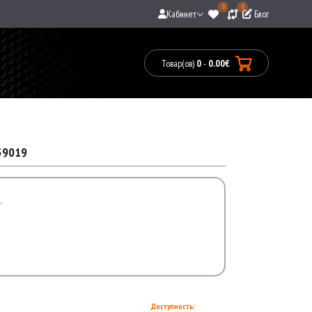
0
0
Кабинет
Блог
Товар(ов)
0
-
0.00€
Товары:
0(0.00€)
39019
.
Доступность: