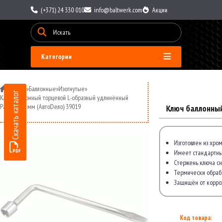
(+371) 24 330 010
info@baltwerk.com
Акции
Категории
»
Ключи
»
Баллонные
»
Изогнутые
»
Скачать каталог
Ключ баллонный торцевой L-образный удлинённый
Размер 19 мм (АвтоDело) 39019
Ключ баллонный
Изготовлен из хро
Имеет стандартны
Стержень ключа сн
Термически обрабо
Защищён от корро
Код товара: