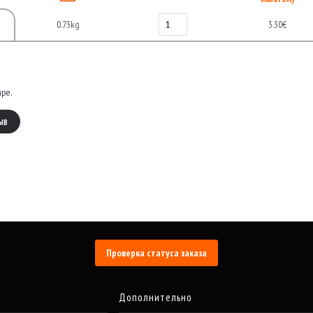
0.73kg
3.30€
аре.
ЫВ
Проверка статуса заказа
Дополнительно