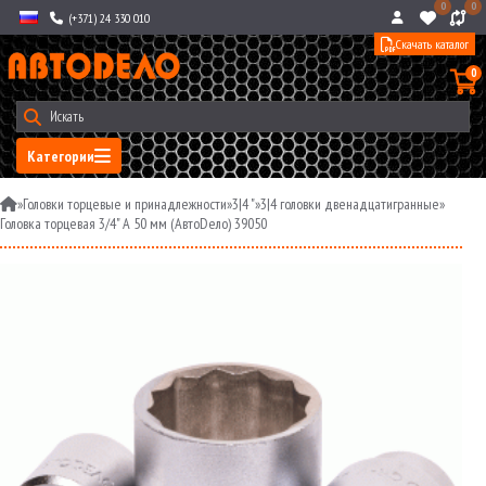
0
0
(+371) 24 330 010
Скачать каталог
0
Категории
»
Головки торцевые и принадлежности
»
3|4 "
»
3|4 головки двенадцатигранные
»
Головка торцевая 3/4" A 50 мм (АвтоDело) 39050