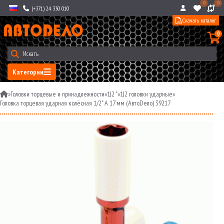
0
0
(+371) 24 330 010
Скачать каталог
0
Категории
»
Головки торцевые и принадлежности
»
1|2 "
»
1|2 головки ударные
»
Головка торцевая ударная колёсная 1/2" A 17 мм (АвтоDело) 39217