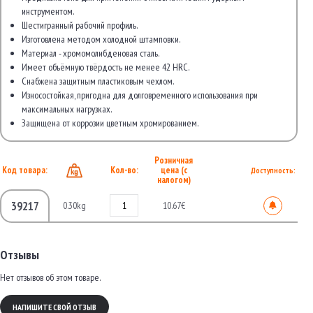
инструментом.
Шестигранный рабочий профиль.
Изготовлена методом холодной штамповки.
Материал - хромомолибденовая сталь.
Имеет объёмную твёрдость не менее 42 HRC.
Снабжена защитным пластиковым чехлом.
Износостойкая, пригодна для долговременного использования при
максимальных нагрузках.
Защищена от коррозии цветным хромированием.
Розничная
Код товара:
Кол-во:
цена (с
Доступность:
налогом)
39217
0.30kg
10.67€
Отзывы
Нет отзывов об этом товаре.
НАПИШИТЕ СВОЙ ОТЗЫВ