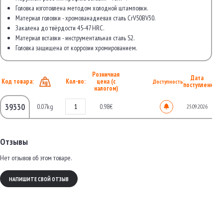
Головка изготовлена методом холодной штамповки.
Материал головки - хромованадиевая сталь CrV50BV30.
Закалена до твёрдости 45-47 HRC.
Материал вставки - инструментальная сталь S2.
Головка защищена от коррозии хромированием.
Розничная
Дата
Код товара:
Кол-во:
цена (с
Доступность:
поступления
налогом)
39330
0.07kg
0.98€
25.09.2026
Отзывы
Нет отзывов об этом товаре.
НАПИШИТЕ СВОЙ ОТЗЫВ