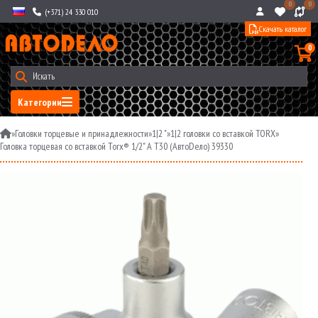
0
0
(+371) 24 330 010
Скачать каталог
0
Категории
»
Головки торцевые и принадлежности
»
1|2 "
»
1|2 головки со вставкой TORX
»
Головка торцевая со вставкой Torx® 1/2" A Т30 (АвтоDело) 39330