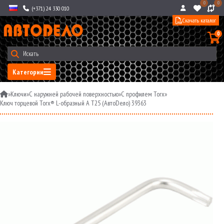
0
0
(+371) 24 330 010
Скачать каталог
0
Категории
»
Ключи
»
С наружней рабочей поверхностью
»
С профилем Torx
»
Ключ торцевой Torx® L-образный A Т25 (АвтоDело) 39363