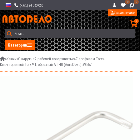
0
0
(+371) 24 330 010
Скачать каталог
0
Категории
»
Ключи
»
С наружней рабочей поверхностью
»
С профилем Torx
»
Ключ торцевой Torx® L-образный A Т40 (АвтоDело) 39367