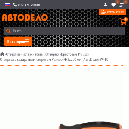
0
0
(+371) 24 330 010
Скачать каталог
0
Категории
»
Отвёртки и вставки (биты)
»
Отвёртки
»
Крестовые Philips
»
Отвёртка с квадратным стержнем Размер PH2x200 мм (АвтоDело) 39410