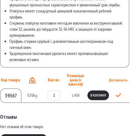
улучшенные прочностные характеристики и увеличенный срок службы.
Отвёртка имеет стандартный шлицевой намагниченный рабочий
профиль.
Стержень отвёртки изготовлен методом волочения из инструментальной
стали S2, закалён до твёрдости 52-56 HRC и защищён от коррозии
хромированием.
Профиль стержня круглый с дополнительным шестигранником под
гаечный ключ.
Ударопрочная пластиковая рукоятка имеет противоскользящие
резиновые вставки.
Розничная
Код товара:
Кол-во:
цена (с
Доступность:
налогом)
39567
0.30kg
1.43€
В КОРЗИНУ
Отзывы
Нет отзывов об этом товаре.