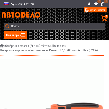
0
0
(+371) 24 330 010
Скачать каталог
0
Категории
»
Отвёртки и вставки (биты)
»
Отвёртки
»
Шлицевые
»
Отвёртка шлицевая профессиональная Размер SL6,5x200 мм (АвтоDело) 39567