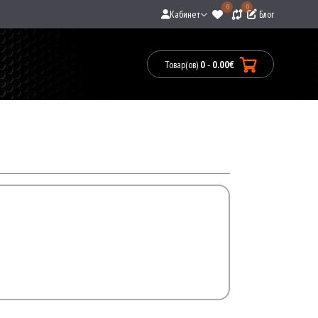
0
0
Кабинет
Блог
Товар(ов)
0
-
0.00€
Товары:
0(0.00€)