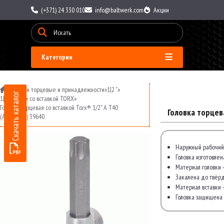
(+371) 24 330 010
info@baltwerk.com
Акции
Категории
»
Головки торцевые и принадлежности
»
1|2 "
»
Скачать каталог
1|2 головки со вставкой TORX
»
Головка торцевая со вставкой Torx® 1/2" A Т40
Головка торцев
(АвтоDело) 39640
Наружный рабочий 
Головка изготовле
Материал головки 
Закалена до твёрд
Материал вставки -
Головка защищена 