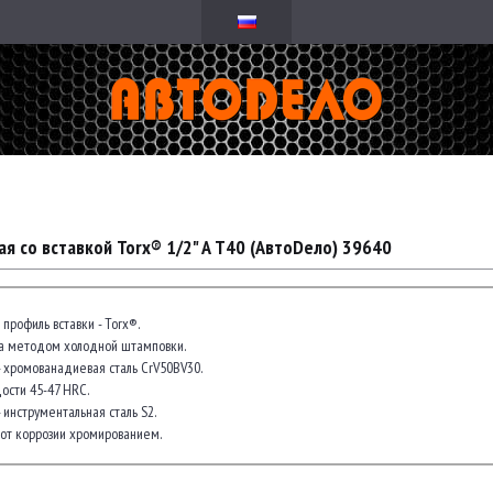
ая со вставкой Torx® 1/2" A Т40 (АвтоDело) 39640
профиль вставки - Torx®.
на методом холодной штамповки.
- хромованадиевая сталь CrV50BV30.
ости 45-47 HRC.
 инструментальная сталь S2.
от коррозии хромированием.