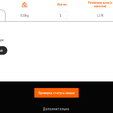
Розничная цена (с
Кол-во:
налогом)
0.10kg
1.27€
аре.
ЫВ
Проверка статуса заказа
Дополнительно