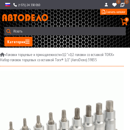
0
0
(+371) 24 330 010
Скачать каталог
0
Категории
»
Головки торцевые и принадлежности
»
1|2 "
»
1|2 головки со вставкой TORX
»
Набор головок торцевых со вставкой Torx® 1/2" (АвтоDело) 39835