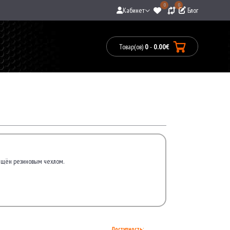
0
0
Кабинет
Блог
Товар(ов)
0
-
0.00€
Товары:
0(0.00€)
щищён резиновым чехлом.
Доступность: