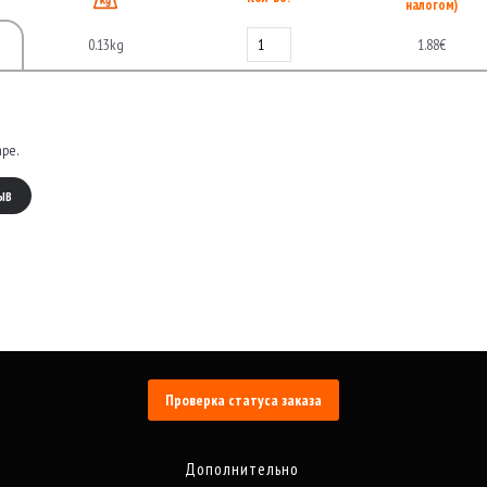
налогом)
0.13kg
1.88€
аре.
ЫВ
Проверка статуса заказа
Дополнительно