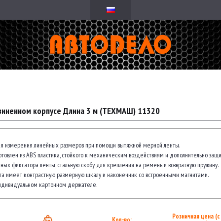
зиненном корпусе Длина 3 м (ТЕХМАШ) 11320
я измерения линейных размеров при помощи вытяжной мерной ленты.
готовлен из ABS пластика, стойкого к механическим воздействиям и дополнительно за
ных фиксатора ленты, стальную скобу для крепления на ремень и возвратную пружину.
та имеет контрастную размерную шкалу и наконечник со встроенными магнитами.
индивидуальном картонном держателе.
Розничная цена (с
Кол-во: