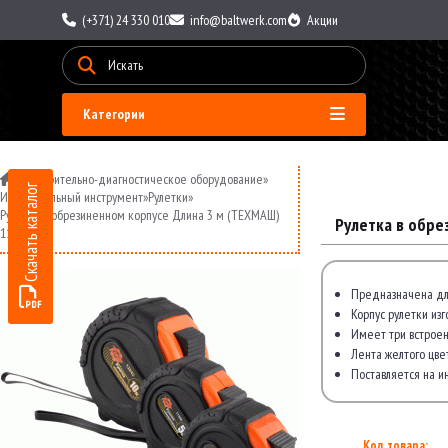
(+371) 24 330 010
info@baltwerk.com
Акции
Категории
»
Измерительно-диагностическое оборудование
»
Скачать каталог
Измерительный инструмент
»
Рулетки
»
Рулетка в обрезиненном корпусе Длина 3 м (ТЕХМАШ)
Рулетка в обре
11320
Предназначена дл
Корпус рулетки из
Имеет три встроен
Лента желтого цве
Поставляется на 
Код товара: