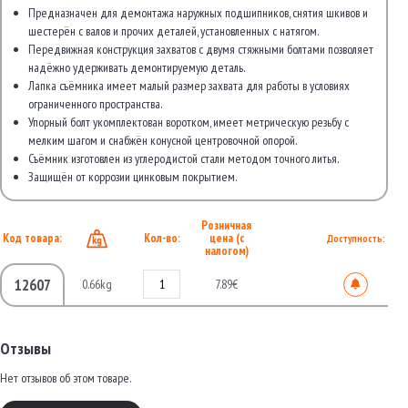
Предназначен для демонтажа наружных подшипников, снятия шкивов и
шестерён с валов и прочих деталей, установленных с натягом.
Передвижная конструкция захватов с двумя стяжными болтами позволяет
надёжно удерживать демонтируемую деталь.
Лапка съёмника имеет малый размер захвата для работы в условиях
ограниченного пространства.
Упорный болт укомплектован воротком, имеет метрическую резьбу с
мелким шагом и снабжён конусной центровочной опорой.
Съёмник изготовлен из углеродистой стали методом точного литья.
Защищён от коррозии цинковым покрытием.
Розничная
Код товара:
Кол-во:
цена (с
Доступность:
налогом)
12607
0.66kg
7.89€
Отзывы
Нет отзывов об этом товаре.