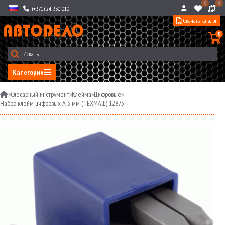
0
0
(+371) 24 330 010
Скачать каталог
0
Категории
»
Слесарный инструмент
»
Клейма
»
Цифровые
»
Набор клейм цифровых A 3 мм (ТЕХМАШ) 12873