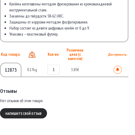
Клейма изготовлены методом фрезерования из хромованадиевой
инструментальной стали.
Закалены до твёрдости 58-62 HRC.
Защищены от коррозии методом фосфатирования.
Набор состоит из девяти цифровых клейм от 0 до 9.
Упаковка – пластиковый футляр.
Розничная
Код товара:
Кол-во:
цена (с
Доступность:
налогом)
12873
0.17kg
3.85€
Отзывы
Нет отзывов об этом товаре.
НАПИШИТЕ СВОЙ ОТЗЫВ