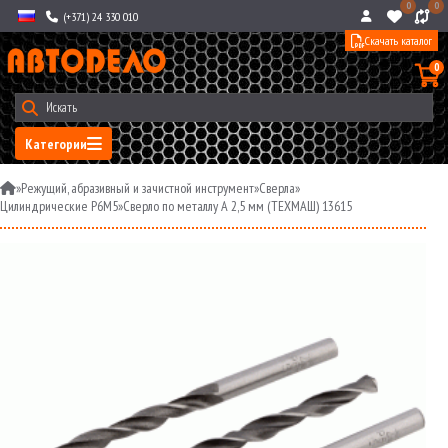
0
0
(+371) 24 330 010
Скачать каталог
0
Категории
»
Режущий, абразивный и зачистной инструмент
»
Сверла
»
Цилиндрические Р6М5
»
Сверло по металлу A 2,5 мм (ТЕХМАШ) 13615