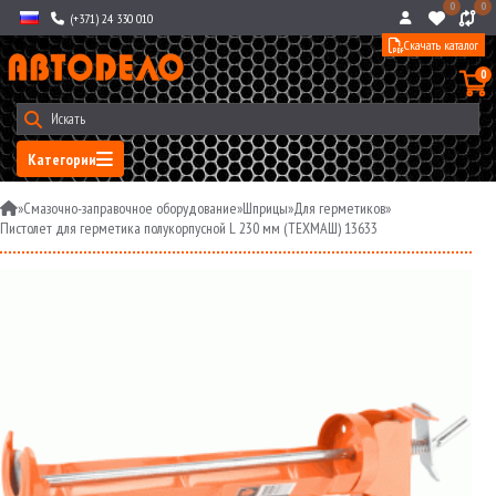
0
0
(+371) 24 330 010
Скачать каталог
0
Категории
»
Смазочно-заправочное оборудование
»
Шприцы
»
Для герметиков
»
Пистолет для герметика полукорпусной L 230 мм (ТЕХМАШ) 13633